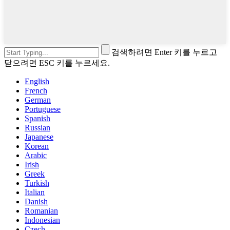
검색하려면 Enter 키를 누르고
닫으려면 ESC 키를 누르세요.
English
French
German
Portuguese
Spanish
Russian
Japanese
Korean
Arabic
Irish
Greek
Turkish
Italian
Danish
Romanian
Indonesian
Czech